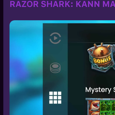
RAZOR SHARK: KANN MA