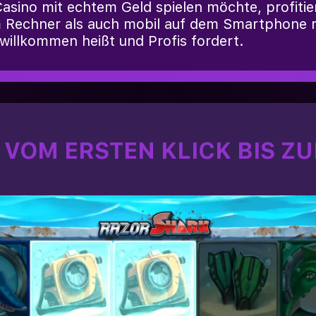
asino mit echtem Geld spielen möchte, profitier
Rechner als auch mobil auf dem Smartphone rei
 willkommen heißt und Profis fordert.
VOM ERSTEN KLICK BIS ZU