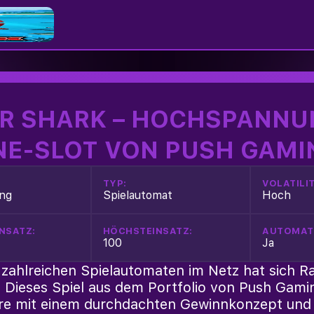
R SHARK – HOCHSPANNUN
NE-SLOT VON PUSH GAMI
TYP:
VOLATILIT
ng
Spielautomat
Hoch
NSATZ:
HÖCHSTEINSATZ:
AUTOMATI
100
Ja
zahlreichen Spielautomaten im Netz hat sich R
t. Dieses Spiel aus dem Portfolio von Push Ga
e mit einem durchdachten Gewinnkonzept und 