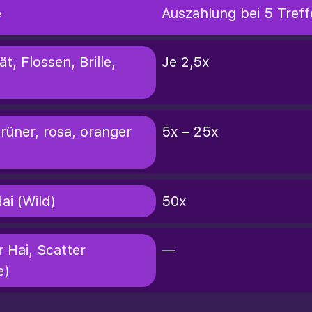
e
Auszahlung bei 5 Treff
t, Flossen, Brille,
Je 2,5x
grüner, rosa, oranger
5x – 25x
ai (Wild)
50x
 Hai, Scatter
—
e)