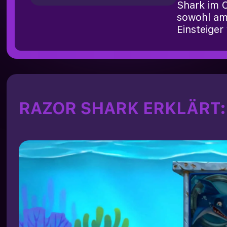
Shark im C
sowohl am 
Einsteiger
RAZOR SHARK ERKLÄRT: 