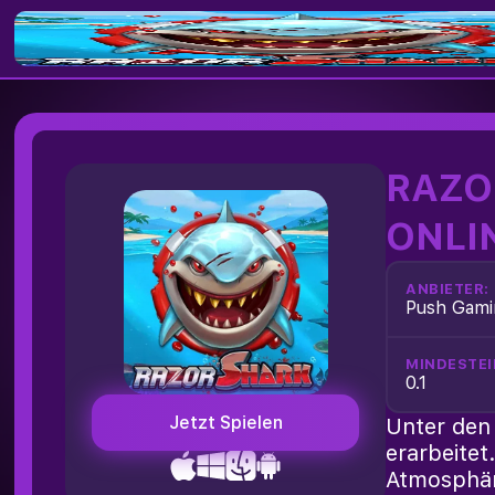
RAZO
ONLI
ANBIETER:
Push Gami
MINDESTEI
0.1
Jetzt Spielen
Unter den 
erarbeite
Atmosphär