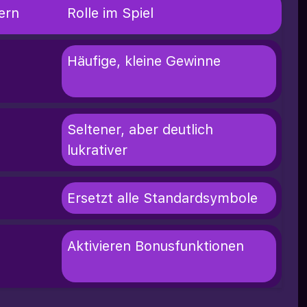
ern
Rolle im Spiel
Häufige, kleine Gewinne
Seltener, aber deutlich
lukrativer
Ersetzt alle Standardsymbole
Aktivieren Bonusfunktionen