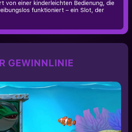
t von einer kinderleichten Bedienung, die
bungslos funktioniert – ein Slot, der
R GEWINNLINIE